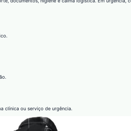
sporte, documentos, higiene e calma logística. Em urgência
ico.
ão.
clínica ou serviço de urgência.