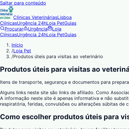
Saltar para conteúdo
Clínicas Veterinárias
Lisboa
Clínicas
Urgência 24h
Loja Pet
Guias
Procurar
Urgência
Loja
Clínicas
Urgência 24h
Loja Pet
Guias
Início
/
Loja Pet
/
Produtos úteis para visitas ao veterinário
Produtos úteis para visitas ao veterin
Itens de transporte, segurança e documentos para preparar
Alguns links neste site são links de afiliado. Como Asso
A informação neste site é apenas informativa e não substit
respiratória, feridas, convulsões ou alterações súbitas de
Como escolher
produtos úteis para vis