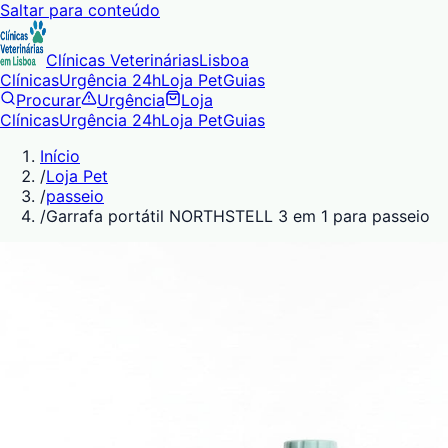
Saltar para conteúdo
Clínicas Veterinárias
Lisboa
Clínicas
Urgência 24h
Loja Pet
Guias
Procurar
Urgência
Loja
Clínicas
Urgência 24h
Loja Pet
Guias
Início
/
Loja Pet
/
passeio
/
Garrafa portátil NORTHSTELL 3 em 1 para passeio