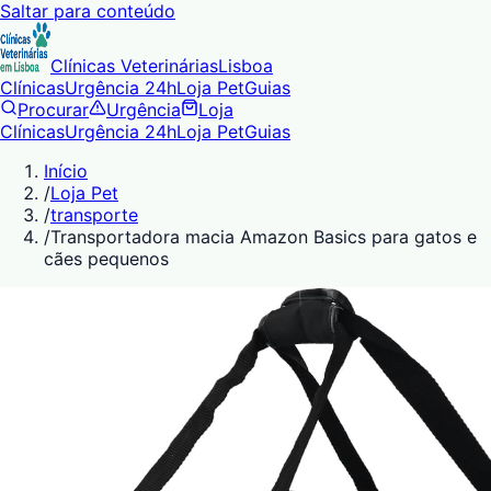
Saltar para conteúdo
Clínicas Veterinárias
Lisboa
Clínicas
Urgência 24h
Loja Pet
Guias
Procurar
Urgência
Loja
Clínicas
Urgência 24h
Loja Pet
Guias
Início
/
Loja Pet
/
transporte
/
Transportadora macia Amazon Basics para gatos e
cães pequenos