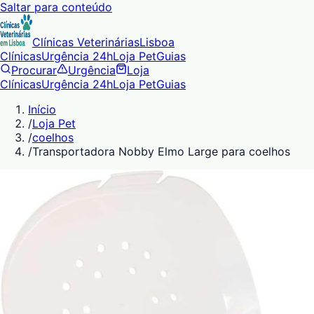
Saltar para conteúdo
Clínicas Veterinárias
Lisboa
Clínicas
Urgência 24h
Loja Pet
Guias
Procurar
Urgência
Loja
Clínicas
Urgência 24h
Loja Pet
Guias
Início
/
Loja Pet
/
coelhos
/
Transportadora Nobby Elmo Large para coelhos