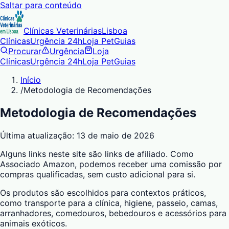
Saltar para conteúdo
Clínicas Veterinárias
Lisboa
Clínicas
Urgência 24h
Loja Pet
Guias
Procurar
Urgência
Loja
Clínicas
Urgência 24h
Loja Pet
Guias
Início
/
Metodologia de Recomendações
Metodologia de Recomendações
Última atualização:
13 de maio de 2026
Alguns links neste site são links de afiliado. Como
Associado Amazon, podemos receber uma comissão por
compras qualificadas, sem custo adicional para si.
Os produtos são escolhidos para contextos práticos,
como transporte para a clínica, higiene, passeio, camas,
arranhadores, comedouros, bebedouros e acessórios para
animais exóticos.