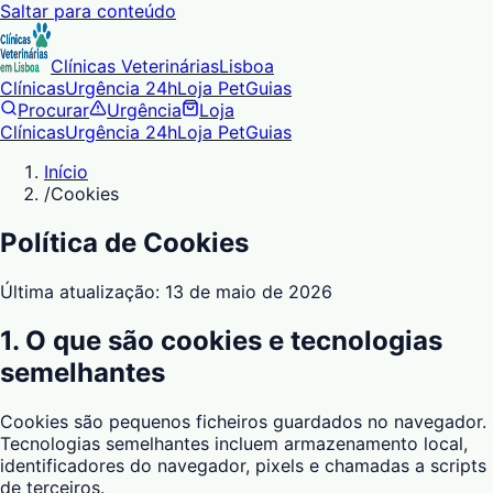
Saltar para conteúdo
Clínicas Veterinárias
Lisboa
Clínicas
Urgência 24h
Loja Pet
Guias
Procurar
Urgência
Loja
Clínicas
Urgência 24h
Loja Pet
Guias
Início
/
Cookies
Política de Cookies
Última atualização:
13 de maio de 2026
1. O que são cookies e tecnologias
semelhantes
Cookies são pequenos ficheiros guardados no navegador.
Tecnologias semelhantes incluem armazenamento local,
identificadores do navegador, pixels e chamadas a scripts
de terceiros.