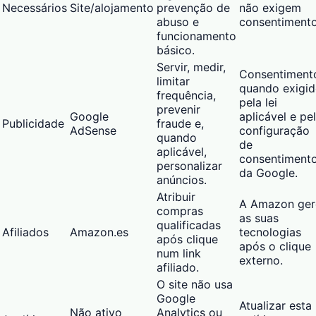
Necessários
Site/alojamento
prevenção de
não exigem
abuso e
consentimento
funcionamento
básico.
Servir, medir,
Consentiment
limitar
quando exigi
frequência,
pela lei
prevenir
Google
aplicável e pe
Publicidade
fraude e,
AdSense
configuração
quando
de
aplicável,
consentiment
personalizar
da Google.
anúncios.
Atribuir
A Amazon ger
compras
as suas
qualificadas
Afiliados
Amazon.es
tecnologias
após clique
após o clique
num link
externo.
afiliado.
O site não usa
Google
Atualizar esta
Não ativo
Analytics ou