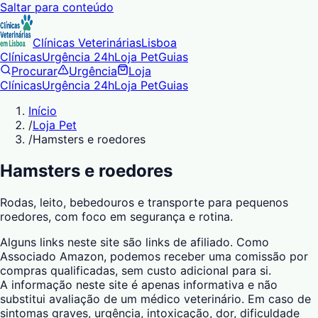
Saltar para conteúdo
Clínicas Veterinárias
Lisboa
Clínicas
Urgência 24h
Loja Pet
Guias
Procurar
Urgência
Loja
Clínicas
Urgência 24h
Loja Pet
Guias
Início
/
Loja Pet
/
Hamsters e roedores
Hamsters e roedores
Rodas, leito, bebedouros e transporte para pequenos
roedores, com foco em segurança e rotina.
Alguns links neste site são links de afiliado. Como
Associado Amazon, podemos receber uma comissão por
compras qualificadas, sem custo adicional para si.
A informação neste site é apenas informativa e não
substitui avaliação de um médico veterinário. Em caso de
sintomas graves, urgência, intoxicação, dor, dificuldade