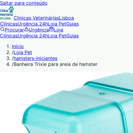
Saltar para conteúdo
Clínicas Veterinárias
Lisboa
Clínicas
Urgência 24h
Loja Pet
Guias
Procurar
Urgência
Loja
Clínicas
Urgência 24h
Loja Pet
Guias
Início
/
Loja Pet
/
hamsters-iniciantes
/
Banheira Trixie para areia de hamster