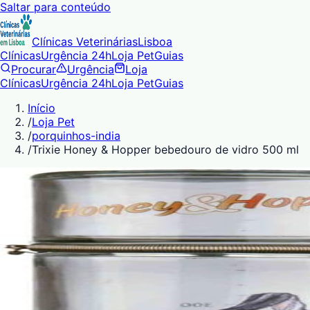
Saltar para conteúdo
Clínicas Veterinárias
Lisboa
Clínicas
Urgência 24h
Loja Pet
Guias
Procurar
Urgência
Loja
Clínicas
Urgência 24h
Loja Pet
Guias
Início
/
Loja Pet
/
porquinhos-india
/
Trixie Honey & Hopper bebedouro de vidro 500 ml