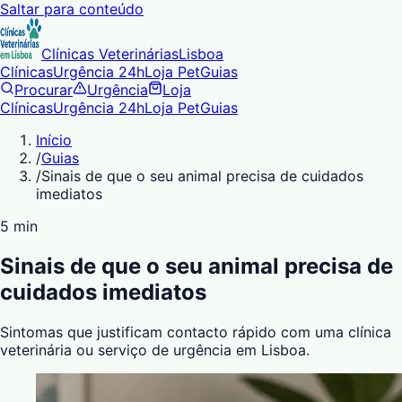
Saltar para conteúdo
Clínicas Veterinárias
Lisboa
Clínicas
Urgência 24h
Loja Pet
Guias
Procurar
Urgência
Loja
Clínicas
Urgência 24h
Loja Pet
Guias
Início
/
Guias
/
Sinais de que o seu animal precisa de cuidados
imediatos
5 min
Sinais de que o seu animal precisa de
cuidados imediatos
Sintomas que justificam contacto rápido com uma clínica
veterinária ou serviço de urgência em Lisboa.