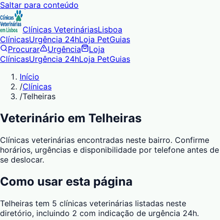
Saltar para conteúdo
Clínicas Veterinárias
Lisboa
Clínicas
Urgência 24h
Loja Pet
Guias
Procurar
Urgência
Loja
Clínicas
Urgência 24h
Loja Pet
Guias
Início
/
Clínicas
/
Telheiras
Veterinário em Telheiras
Clínicas veterinárias encontradas neste bairro. Confirme
horários, urgências e disponibilidade por telefone antes de
se deslocar.
Como usar esta página
Telheiras tem 5 clínicas veterinárias listadas neste
diretório, incluindo 2 com indicação de urgência 24h.