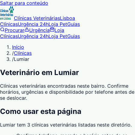
Saltar para conteúdo
Clínicas Veterinárias
Lisboa
Clínicas
Urgência 24h
Loja Pet
Guias
Procurar
Urgência
Loja
Clínicas
Urgência 24h
Loja Pet
Guias
Início
/
Clínicas
/
Lumiar
Veterinário em Lumiar
Clínicas veterinárias encontradas neste bairro. Confirme
horários, urgências e disponibilidade por telefone antes de
se deslocar.
Como usar esta página
Lumiar tem 3 clínicas veterinárias listadas neste diretório.