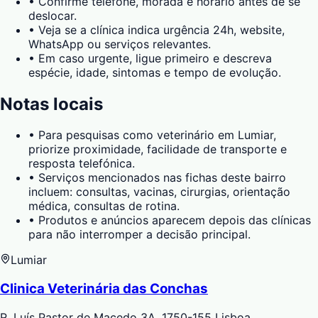
•
Confirme telefone, morada e horário antes de se
deslocar.
•
Veja se a clínica indica urgência 24h, website,
WhatsApp ou serviços relevantes.
•
Em caso urgente, ligue primeiro e descreva
espécie, idade, sintomas e tempo de evolução.
Notas locais
•
Para pesquisas como veterinário em Lumiar,
priorize proximidade, facilidade de transporte e
resposta telefónica.
•
Serviços mencionados nas fichas deste bairro
incluem: consultas, vacinas, cirurgias, orientação
médica, consultas de rotina.
•
Produtos e anúncios aparecem depois das clínicas
para não interromper a decisão principal.
Lumiar
Clinica Veterinária das Conchas
R. Luís Pastor de Macedo 3A, 1750-155 Lisboa