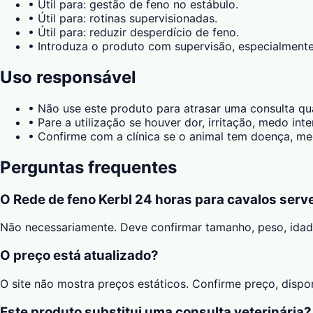
•
Útil para: gestão de feno no estábulo.
•
Útil para: rotinas supervisionadas.
•
Útil para: reduzir desperdício de feno.
•
Introduza o produto com supervisão, especialmente
Uso responsável
•
Não use este produto para atrasar uma consulta qu
•
Pare a utilização se houver dor, irritação, medo in
•
Confirme com a clínica se o animal tem doença, med
Perguntas frequentes
O Rede de feno Kerbl 24 horas para cavalos serv
Não necessariamente. Deve confirmar tamanho, peso, ida
O preço está atualizado?
O site não mostra preços estáticos. Confirme preço, disp
Este produto substitui uma consulta veterinária?