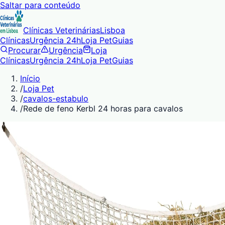
Saltar para conteúdo
Clínicas Veterinárias
Lisboa
Clínicas
Urgência 24h
Loja Pet
Guias
Procurar
Urgência
Loja
Clínicas
Urgência 24h
Loja Pet
Guias
Início
/
Loja Pet
/
cavalos-estabulo
/
Rede de feno Kerbl 24 horas para cavalos