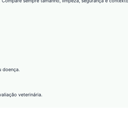
o. Compare sempre tamanho, limpeza, segurança e contexto
u doença.
aliação veterinária.