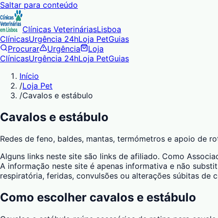
Saltar para conteúdo
Clínicas Veterinárias
Lisboa
Clínicas
Urgência 24h
Loja Pet
Guias
Procurar
Urgência
Loja
Clínicas
Urgência 24h
Loja Pet
Guias
Início
/
Loja Pet
/
Cavalos e estábulo
Cavalos e estábulo
Redes de feno, baldes, mantas, termómetros e apoio de rot
Alguns links neste site são links de afiliado. Como Asso
A informação neste site é apenas informativa e não substit
respiratória, feridas, convulsões ou alterações súbitas de
Como escolher
cavalos e estábulo