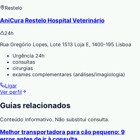
Restelo
AniCura Restelo Hospital Veterinário
24h
Rua Gregório Lopes, Lote 1513 Loja E, 1400-195 Lisboa
Urgência 24h
consultas
cirurgias
exames complementares (análises/imagiologia)
Ligar
Ver perfil
Guias relacionados
Conteúdo informativo. Não substitui consulta.
Melhor transportadora para cão pequeno: 9
erros antes de ir à consulta