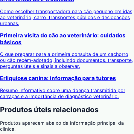
Como escolher transportadora para cão pequeno em idas
ao veterinário, carro, transportes públicos e deslocações
urbanas.
Primeira visita do cão ao veterinário: cuidados
básicos
O que preparar para a primeira consulta de um cachorro
ou cão recém-adotado, incluindo documentos, transporte,
perguntas úteis e sinais a observar.
Erliquiose canina: informação para tutores
Resumo informativo sobre uma doença transmitida por
carraças e a importância de diagnóstico veterinário.
Produtos úteis relacionados
Produtos aparecem abaixo da informação principal da
clínica.