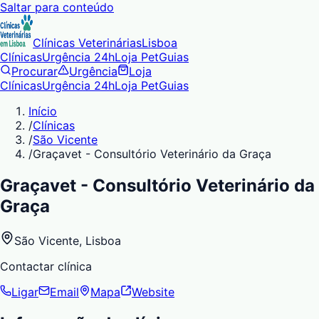
Saltar para conteúdo
Clínicas Veterinárias
Lisboa
Clínicas
Urgência 24h
Loja Pet
Guias
Procurar
Urgência
Loja
Clínicas
Urgência 24h
Loja Pet
Guias
Início
/
Clínicas
/
São Vicente
/
Graçavet - Consultório Veterinário da Graça
Graçavet - Consultório Veterinário da
Graça
São Vicente
, Lisboa
Contactar clínica
Ligar
Email
Mapa
Website