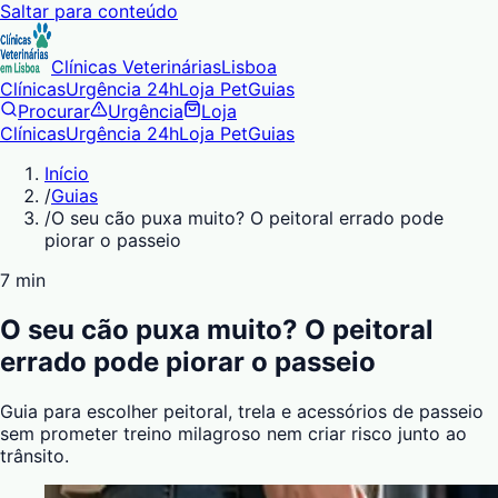
Saltar para conteúdo
Clínicas Veterinárias
Lisboa
Clínicas
Urgência 24h
Loja Pet
Guias
Procurar
Urgência
Loja
Clínicas
Urgência 24h
Loja Pet
Guias
Início
/
Guias
/
O seu cão puxa muito? O peitoral errado pode
piorar o passeio
7 min
O seu cão puxa muito? O peitoral
errado pode piorar o passeio
Guia para escolher peitoral, trela e acessórios de passeio
sem prometer treino milagroso nem criar risco junto ao
trânsito.