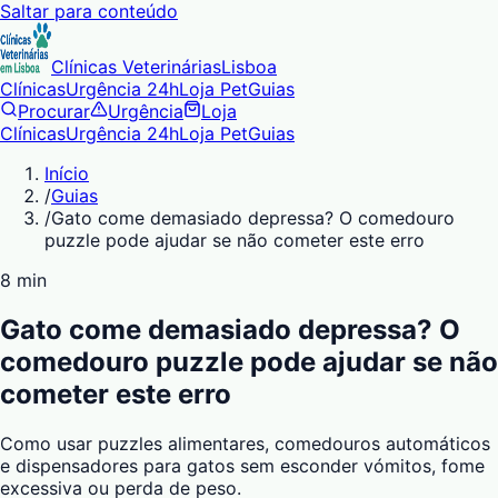
Saltar para conteúdo
Clínicas Veterinárias
Lisboa
Clínicas
Urgência 24h
Loja Pet
Guias
Procurar
Urgência
Loja
Clínicas
Urgência 24h
Loja Pet
Guias
Início
/
Guias
/
Gato come demasiado depressa? O comedouro
puzzle pode ajudar se não cometer este erro
8 min
Gato come demasiado depressa? O
comedouro puzzle pode ajudar se não
cometer este erro
Como usar puzzles alimentares, comedouros automáticos
e dispensadores para gatos sem esconder vómitos, fome
excessiva ou perda de peso.