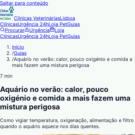
Saltar para conteúdo
Clínicas Veterinárias
Lisboa
Clínicas
Urgência 24h
Loja Pet
Guias
Procurar
Urgência
Loja
Clínicas
Urgência 24h
Loja Pet
Guias
Início
/
Guias
/
Aquário no verão: calor, pouco oxigénio e comida a
mais fazem uma mistura perigosa
7 min
Aquário no verão: calor, pouco
oxigénio e comida a mais fazem uma
mistura perigosa
Como vigiar temperatura, oxigenação, alimentação e filtro
quando o aquário aquece nos dias quentes.