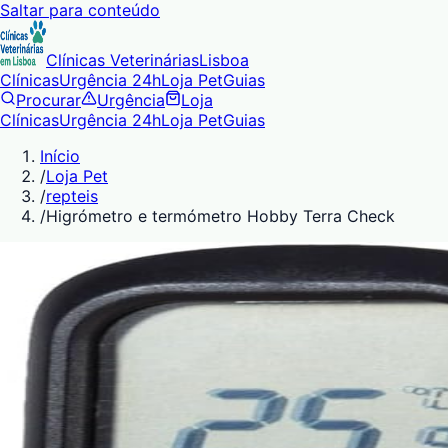
Saltar para conteúdo
Clínicas Veterinárias
Lisboa
Clínicas
Urgência 24h
Loja Pet
Guias
Procurar
Urgência
Loja
Clínicas
Urgência 24h
Loja Pet
Guias
Início
/
Loja Pet
/
repteis
/
Higrómetro e termómetro Hobby Terra Check