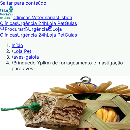
Saltar para conteúdo
Clínicas Veterinárias
Lisboa
Clínicas
Urgência 24h
Loja Pet
Guias
Procurar
Urgência
Loja
Clínicas
Urgência 24h
Loja Pet
Guias
Início
/
Loja Pet
/
aves-gaiola
/
Brinquedo Yplkm de forrageamento e mastigação
para aves