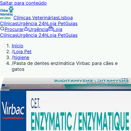
Saltar para conteúdo
Clínicas Veterinárias
Lisboa
Clínicas
Urgência 24h
Loja Pet
Guias
Procurar
Urgência
Loja
Clínicas
Urgência 24h
Loja Pet
Guias
Início
/
Loja Pet
/
higiene
/
Pasta de dentes enzimática Virbac para cães e
gatos