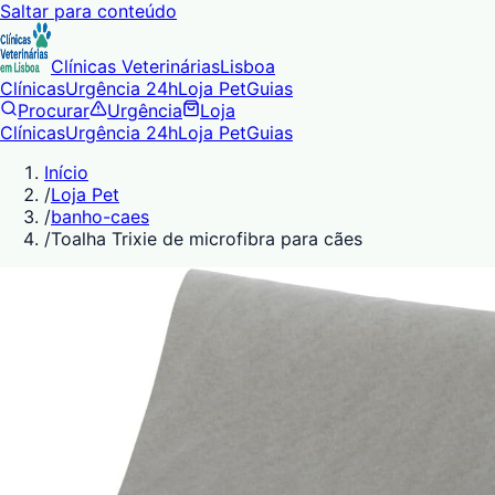
Saltar para conteúdo
Clínicas Veterinárias
Lisboa
Clínicas
Urgência 24h
Loja Pet
Guias
Procurar
Urgência
Loja
Clínicas
Urgência 24h
Loja Pet
Guias
Início
/
Loja Pet
/
banho-caes
/
Toalha Trixie de microfibra para cães