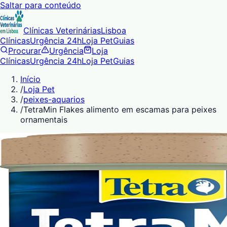
Saltar para conteúdo
Clínicas Veterinárias
Lisboa
Clínicas
Urgência 24h
Loja Pet
Guias
Procurar
Urgência
Loja
Clínicas
Urgência 24h
Loja Pet
Guias
Início
/
Loja Pet
/
peixes-aquarios
/
TetraMin Flakes alimento em escamas para peixes
ornamentais