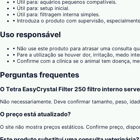
•
Útil para: aquários pequenos compatíveis.
•
Útil para: setup inicial.
•
Útil para: filtragem interna simples.
•
Introduza o produto com supervisão, especialmente
Uso responsável
•
Não use este produto para atrasar uma consulta qu
•
Pare a utilização se houver dor, irritação, medo in
•
Confirme com a clínica se o animal tem doença, med
Perguntas frequentes
O Tetra EasyCrystal Filter 250 filtro interno serv
Não necessariamente. Deve confirmar tamanho, peso, ida
O preço está atualizado?
O site não mostra preços estáticos. Confirme preço, disp
Este produto substitui uma consulta veterinária?