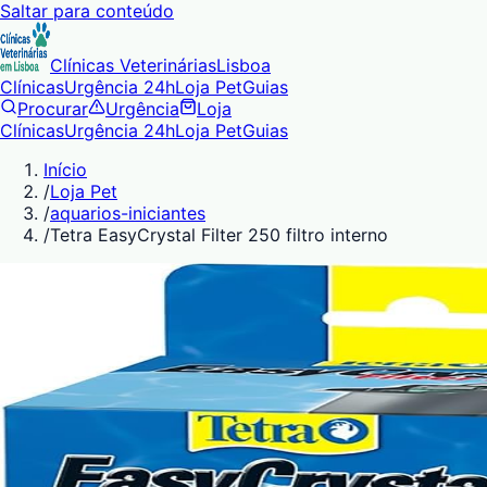
Saltar para conteúdo
Clínicas Veterinárias
Lisboa
Clínicas
Urgência 24h
Loja Pet
Guias
Procurar
Urgência
Loja
Clínicas
Urgência 24h
Loja Pet
Guias
Início
/
Loja Pet
/
aquarios-iniciantes
/
Tetra EasyCrystal Filter 250 filtro interno