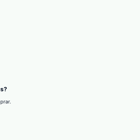
is?
prar.