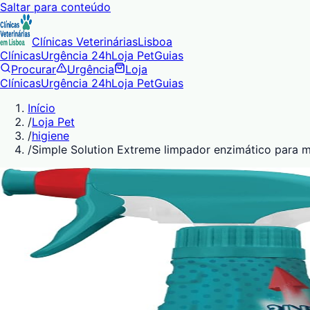
Saltar para conteúdo
Clínicas Veterinárias
Lisboa
Clínicas
Urgência 24h
Loja Pet
Guias
Procurar
Urgência
Loja
Clínicas
Urgência 24h
Loja Pet
Guias
Início
/
Loja Pet
/
higiene
/
Simple Solution Extreme limpador enzimático para 