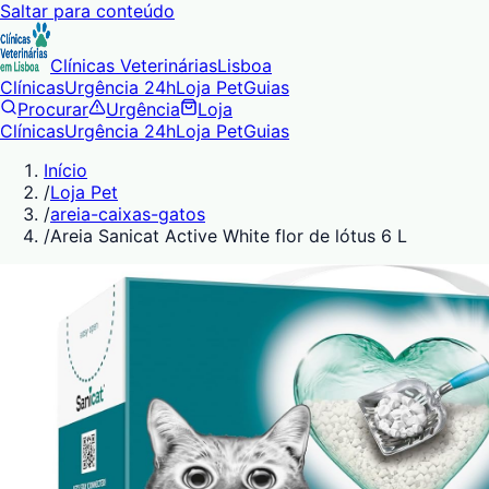
Saltar para conteúdo
Clínicas Veterinárias
Lisboa
Clínicas
Urgência 24h
Loja Pet
Guias
Procurar
Urgência
Loja
Clínicas
Urgência 24h
Loja Pet
Guias
Início
/
Loja Pet
/
areia-caixas-gatos
/
Areia Sanicat Active White flor de lótus 6 L