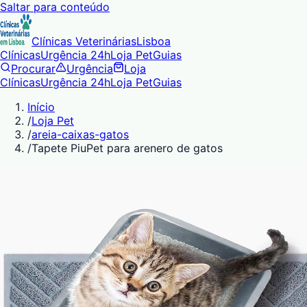
Saltar para conteúdo
Clínicas Veterinárias
Lisboa
Clínicas
Urgência 24h
Loja Pet
Guias
Procurar
Urgência
Loja
Clínicas
Urgência 24h
Loja Pet
Guias
Início
/
Loja Pet
/
areia-caixas-gatos
/
Tapete PiuPet para arenero de gatos