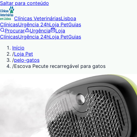
Saltar para conteúdo
Clínicas Veterinárias
Lisboa
Clínicas
Urgência 24h
Loja Pet
Guias
Procurar
Urgência
Loja
Clínicas
Urgência 24h
Loja Pet
Guias
Início
/
Loja Pet
/
pelo-gatos
/
Escova Pecute recarregável para gatos