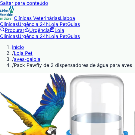
Saltar para conteúdo
Clínicas Veterinárias
Lisboa
Clínicas
Urgência 24h
Loja Pet
Guias
Procurar
Urgência
Loja
Clínicas
Urgência 24h
Loja Pet
Guias
Início
/
Loja Pet
/
aves-gaiola
/
Pack Pawfly de 2 dispensadores de água para aves