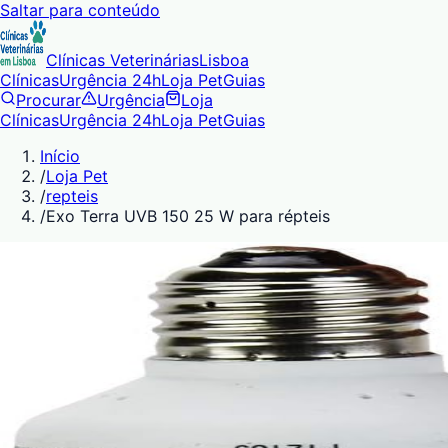
Saltar para conteúdo
Clínicas Veterinárias
Lisboa
Clínicas
Urgência 24h
Loja Pet
Guias
Procurar
Urgência
Loja
Clínicas
Urgência 24h
Loja Pet
Guias
Início
/
Loja Pet
/
repteis
/
Exo Terra UVB 150 25 W para répteis