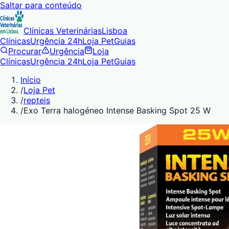
Saltar para conteúdo
Clínicas Veterinárias
Lisboa
Clínicas
Urgência 24h
Loja Pet
Guias
Procurar
Urgência
Loja
Clínicas
Urgência 24h
Loja Pet
Guias
Início
/
Loja Pet
/
repteis
/
Exo Terra halogéneo Intense Basking Spot 25 W