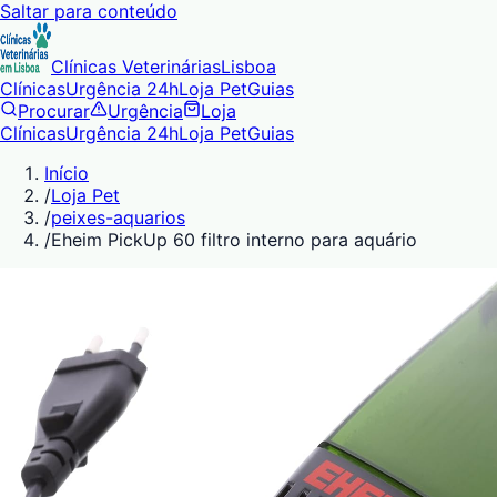
Saltar para conteúdo
Clínicas Veterinárias
Lisboa
Clínicas
Urgência 24h
Loja Pet
Guias
Procurar
Urgência
Loja
Clínicas
Urgência 24h
Loja Pet
Guias
Início
/
Loja Pet
/
peixes-aquarios
/
Eheim PickUp 60 filtro interno para aquário