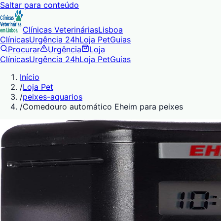
Saltar para conteúdo
Clínicas Veterinárias
Lisboa
Clínicas
Urgência 24h
Loja Pet
Guias
Procurar
Urgência
Loja
Clínicas
Urgência 24h
Loja Pet
Guias
Início
/
Loja Pet
/
peixes-aquarios
/
Comedouro automático Eheim para peixes