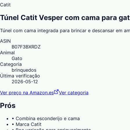
Catit
Túnel Catit Vesper com cama para ga
Túnel com cama integrada para brincar e descansar em amb
ASIN
B07F3BXRDZ
Animal
Gato
Categoria
brinquedos
Última verificação
2026-05-12
Ver preço na Amazon.es
Ver categoria
Prós
•
Combina esconderijo e cama
•
Marca Catit
•
Boa variação para enriquecimento