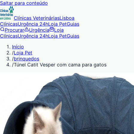
Saltar para conteúdo
Clínicas Veterinárias
Lisboa
Clínicas
Urgência 24h
Loja Pet
Guias
Procurar
Urgência
Loja
Clínicas
Urgência 24h
Loja Pet
Guias
Início
/
Loja Pet
/
brinquedos
/
Túnel Catit Vesper com cama para gatos