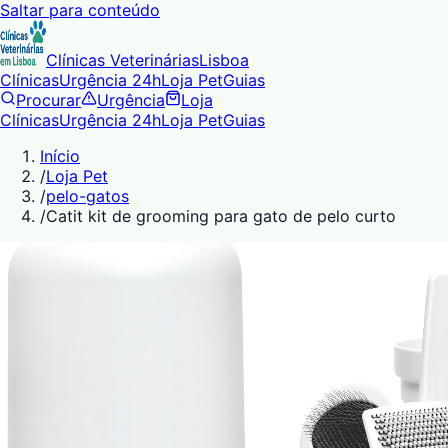
Saltar para conteúdo
Clínicas Veterinárias
Lisboa
Clínicas
Urgência 24h
Loja Pet
Guias
Procurar
Urgência
Loja
Clínicas
Urgência 24h
Loja Pet
Guias
Início
/
Loja Pet
/
pelo-gatos
/
Catit kit de grooming para gato de pelo curto