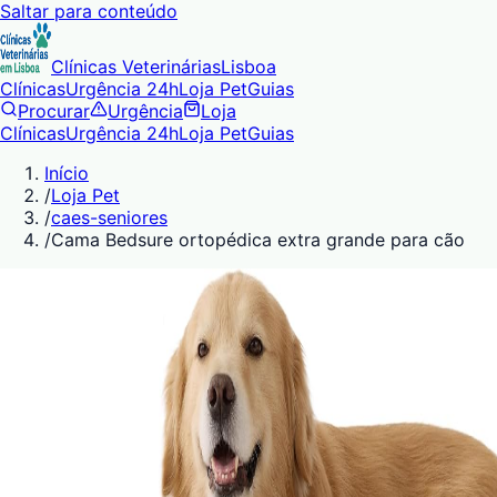
Saltar para conteúdo
Clínicas Veterinárias
Lisboa
Clínicas
Urgência 24h
Loja Pet
Guias
Procurar
Urgência
Loja
Clínicas
Urgência 24h
Loja Pet
Guias
Início
/
Loja Pet
/
caes-seniores
/
Cama Bedsure ortopédica extra grande para cão