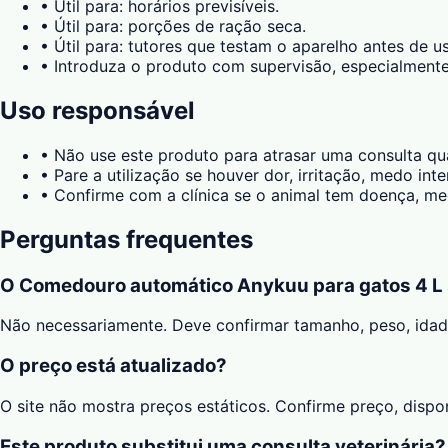
•
Útil para: horários previsíveis.
•
Útil para: porções de ração seca.
•
Útil para: tutores que testam o aparelho antes de us
•
Introduza o produto com supervisão, especialmente
Uso responsável
•
Não use este produto para atrasar uma consulta qu
•
Pare a utilização se houver dor, irritação, medo in
•
Confirme com a clínica se o animal tem doença, med
Perguntas frequentes
O Comedouro automático Anykuu para gatos 4 L 
Não necessariamente. Deve confirmar tamanho, peso, ida
O preço está atualizado?
O site não mostra preços estáticos. Confirme preço, disp
Este produto substitui uma consulta veterinária?