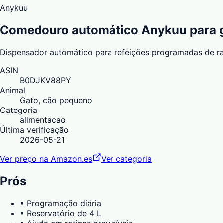
Anykuu
Comedouro automático Anykuu para g
Dispensador automático para refeições programadas de raçã
ASIN
B0DJKV88PY
Animal
Gato, cão pequeno
Categoria
alimentacao
Última verificação
2026-05-21
Ver preço na Amazon.es
Ver categoria
Prós
•
Programação diária
•
Reservatório de 4 L
•
Ajuda em rotinas previsíveis