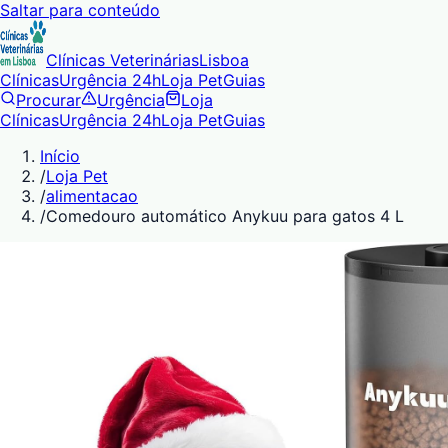
Saltar para conteúdo
Clínicas Veterinárias
Lisboa
Clínicas
Urgência 24h
Loja Pet
Guias
Procurar
Urgência
Loja
Clínicas
Urgência 24h
Loja Pet
Guias
Início
/
Loja Pet
/
alimentacao
/
Comedouro automático Anykuu para gatos 4 L