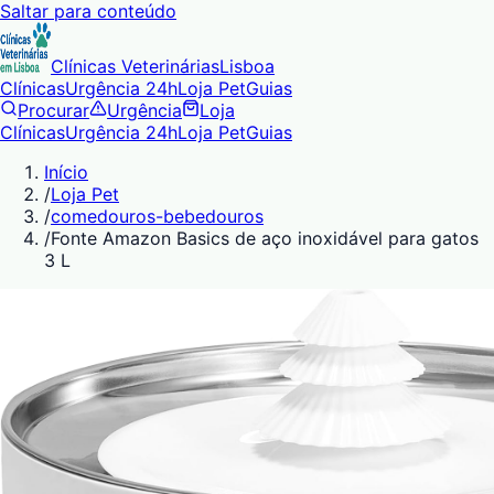
Saltar para conteúdo
Clínicas Veterinárias
Lisboa
Clínicas
Urgência 24h
Loja Pet
Guias
Procurar
Urgência
Loja
Clínicas
Urgência 24h
Loja Pet
Guias
Início
/
Loja Pet
/
comedouros-bebedouros
/
Fonte Amazon Basics de aço inoxidável para gatos
3 L