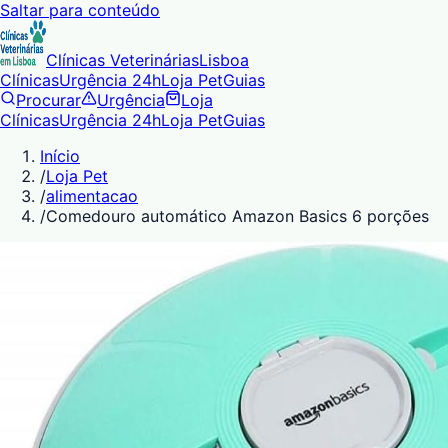
Saltar para conteúdo
Clínicas Veterinárias
Lisboa
Clínicas
Urgência 24h
Loja Pet
Guias
Procurar
Urgência
Loja
Clínicas
Urgência 24h
Loja Pet
Guias
Início
/
Loja Pet
/
alimentacao
/
Comedouro automático Amazon Basics 6 porções