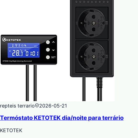
repteis terrario
2026-05-21
Termóstato KETOTEK dia/noite para terrário
KETOTEK