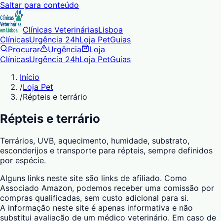
Saltar para conteúdo
Clínicas Veterinárias
Lisboa
Clínicas
Urgência 24h
Loja Pet
Guias
Procurar
Urgência
Loja
Clínicas
Urgência 24h
Loja Pet
Guias
Início
/
Loja Pet
/
Répteis e terrário
Répteis e terrário
Terrários, UVB, aquecimento, humidade, substrato,
esconderijos e transporte para répteis, sempre definidos
por espécie.
Alguns links neste site são links de afiliado. Como
Associado Amazon, podemos receber uma comissão por
compras qualificadas, sem custo adicional para si.
A informação neste site é apenas informativa e não
substitui avaliação de um médico veterinário. Em caso de