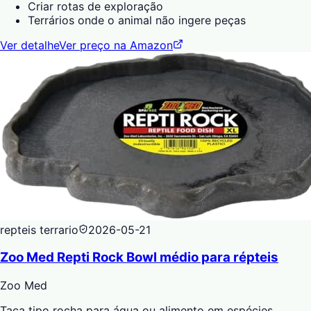
Criar rotas de exploração
Terrários onde o animal não ingere peças
Ver detalhe
Ver preço na Amazon
repteis terrario
2026-05-21
Zoo Med Repti Rock Bowl médio para répteis
Zoo Med
Taça tipo rocha para água ou alimento em espécies