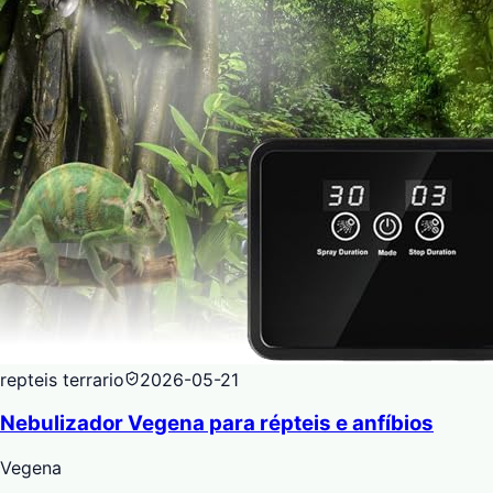
repteis terrario
2026-05-21
Nebulizador Vegena para répteis e anfíbios
Vegena