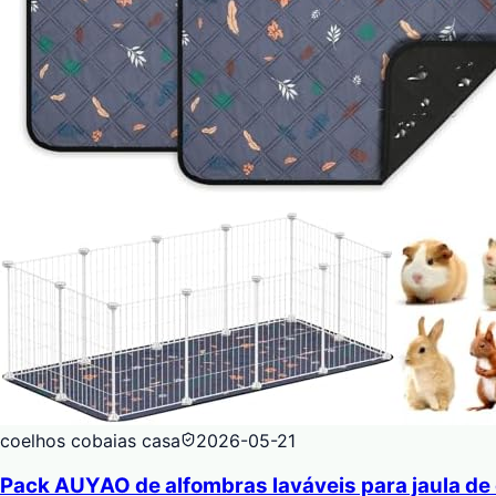
coelhos cobaias casa
2026-05-21
Pack AUYAO de alfombras laváveis para jaula de