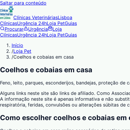
Saltar para conteúdo
Clínicas Veterinárias
Lisboa
Clínicas
Urgência 24h
Loja Pet
Guias
Procurar
Urgência
Loja
Clínicas
Urgência 24h
Loja Pet
Guias
Início
/
Loja Pet
/
Coelhos e cobaias em casa
Coelhos e cobaias em casa
Feno, leito, parques, esconderijos, bandejas, proteção de
Alguns links neste site são links de afiliado. Como Asso
A informação neste site é apenas informativa e não substit
respiratória, feridas, convulsões ou alterações súbitas de
Como escolher
coelhos e cobaias em 