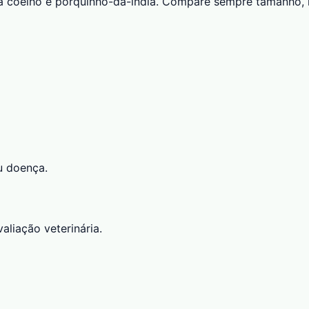
ra coelho e porquinho-da-índia. Compare sempre tamanho, 
u doença.
aliação veterinária.