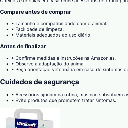
Coelhos e cobaias em casa reúne acessórios de rotina pa
Compare antes de comprar
•
Tamanho e compatibilidade com o animal.
•
Facilidade de limpeza.
•
Materiais adequados ao uso diário.
Antes de finalizar
•
Confirme medidas e instruções na Amazon.es.
•
Observe a adaptação do animal.
•
Peça orientação veterinária em caso de sintomas o
Cuidados de segurança
•
Acessórios ajudam na rotina, mas não substituem av
•
Evite produtos que prometem tratar sintomas.